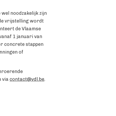
e wel noodzakelijk zijn
e vrijstelling wordt
anteert de Vlaamse
 vanaf 1 januari van
 er concrete stappen
nningen of
onroerende
n via
contact@vdl.be
.