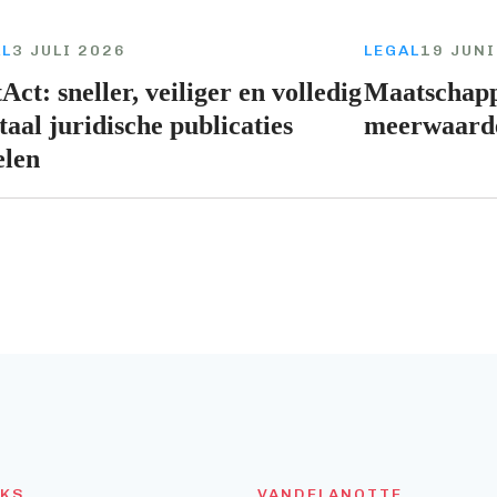
AL
3 JULI 2026
LEGAL
19 JUNI
Act: sneller, veiliger en volledig
Maatschapp
taal juridische publicaties
meerwaardeb
elen
NKS
VANDELANOTTE