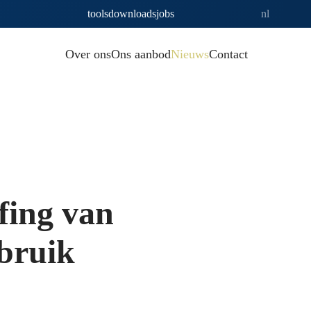
tools
downloads
jobs
nl
Over ons
Ons aanbod
Nieuws
Contact
fing van
ebruik