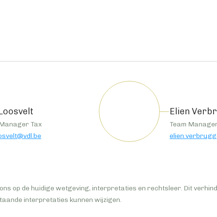
Loosvelt
Elien Verb
 Manager Tax
Team Manager
osvelt@vdl.be
elien.verbrug
ons op de huidige wetgeving, interpretaties en rechtsleer. Dit verhind
taande interpretaties kunnen wijzigen.