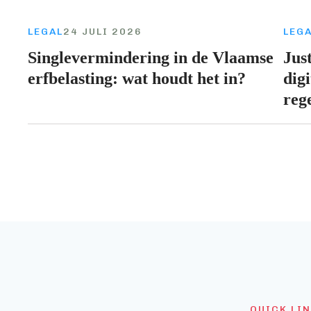
LEGAL
24 JULI 2026
LEG
Singlevermindering in de Vlaamse
Just
erfbelasting: wat houdt het in?
digi
reg
QUICK LI