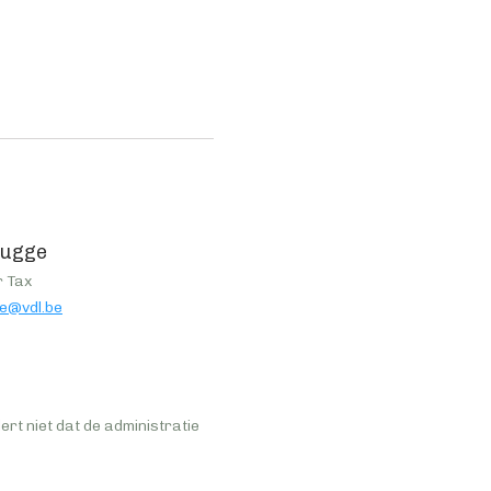
rugge
 Tax
ge@vdl.be
ert niet dat de administratie