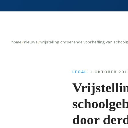
home
/
nieuws
/
vrijstelling onroerende voorheffing van schoo
LEGAL
11 OKTOBER 20
Vrijstell
schoolgeb
door der