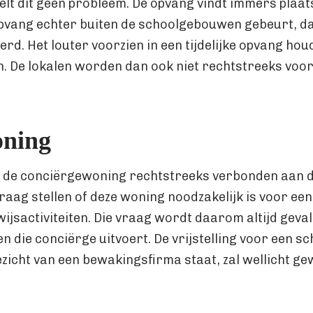
lt dit geen probleem. De opvang vindt immers plaats
pvang echter buiten de schoolgebouwen gebeurt, dan
erd. Het louter voorzien in een tijdelijke opvang hou
 in. De lokalen worden dan ook niet rechtstreeks voo
oning
s de conciërgewoning rechtstreeks verbonden aan 
vraag stellen of deze woning noodzakelijk is voor ee
jsactiviteiten. Die vraag wordt daarom altijd geva
en die conciërge uitvoert. De vrijstelling voor een 
ezicht van een bewakingsfirma staat, zal wellicht g