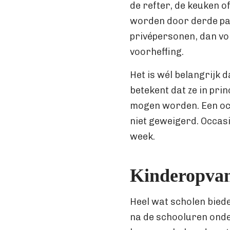
de refter, de keuken o
worden door derde par
privépersonen, dan vo
voorheffing.
Het is wél belangrijk 
betekent dat ze in pri
mogen worden. Een occ
niet geweigerd. Occasi
week.
Kinderopva
Heel wat scholen bied
na de schooluren onder