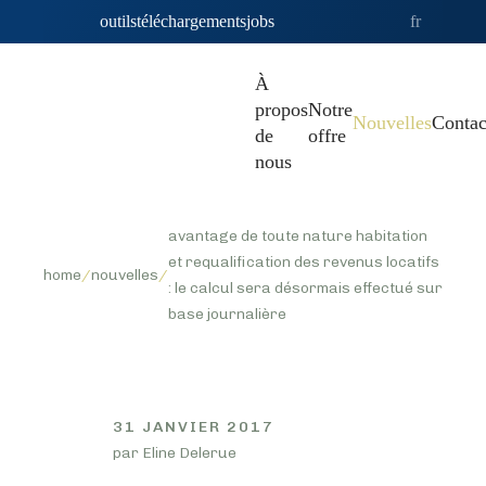
outils
téléchargements
jobs
fr
À
propos
Notre
Nouvelles
Contac
de
offre
nous
avantage de toute nature habitation
et requalification des revenus locatifs
home
/
nouvelles
/
: le calcul sera désormais effectué sur
base journalière
31 JANVIER 2017
par Eline Delerue