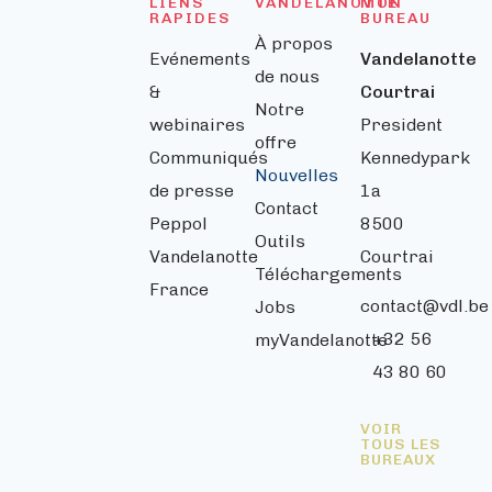
LIENS
VANDELANOTTE
MON
RAPIDES
BUREAU
À propos
Evénements
Vandelanotte
de nous
&
Courtrai
Notre
webinaires
President
offre
Communiqués
Kennedypark
Nouvelles
de presse
1a
Contact
Peppol
8500
Outils
Vandelanotte
Courtrai
Téléchargements
France
contact@vdl.be
Jobs
+32 56
myVandelanotte
43 80 60
VOIR
TOUS LES
BUREAUX