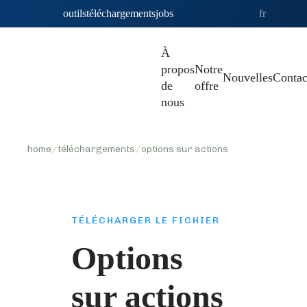
outils
téléchargements
jobs
fr
À
propos
Notre
Nouvelles
Contac
de
offre
nous
home
/
téléchargements
/
options sur actions
TÉLÉCHARGER LE FICHIER
Options
sur actions